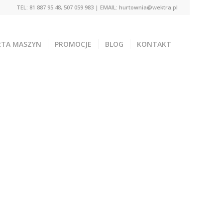
TEL: 81 887 95 48, 507 059 983 | EMAIL: hurtownia@wektra.pl
RTA MASZYN
PROMOCJE
BLOG
KONTAKT