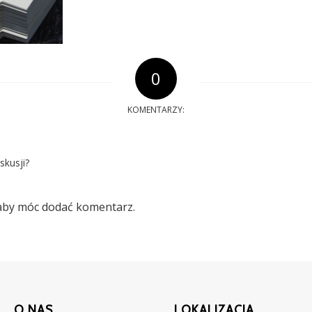
0
KOMENTARZY:
skusji?
 aby móc dodać komentarz.
O NAS
LOKALIZACJA