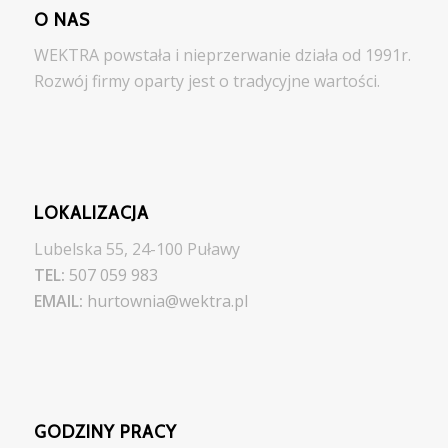
O NAS
WEKTRA powstała i nieprzerwanie działa od 1991r.
Rozwój firmy oparty jest o tradycyjne wartości.
LOKALIZACJA
Lubelska 55, 24-100 Puławy
TEL:
507 059 983
EMAIL:
hurtownia@wektra.pl
GODZINY PRACY